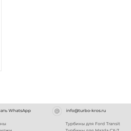
сать WhatsApp
info@turbo-kros.ru
ины
Турбины для Ford Transit
риджи
Турбины для Mazda CX-7