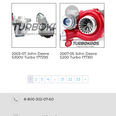
2003-07 John Deere
2007-05 John Deere
S300V Turbo 177295
S200 Turbo 177351
…
1
2
3
4
21
22
23
→
8-800-302-07-60