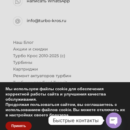
написать WhatsApp
info@turbo-kros.ru
Наш Блог
Акции и скидки
Турбо Крос 2010-2025 (с)
Турбины
Картриджи
Ремонт актуаторов турбин
Турбины для Ford Transit
Мы используем файлы cookie для обеспечения
Турбины для Mazda CX-7
корректной работы сайта и улучшения качества
Картридж для ГАЗон-Next
обслуживания.
Турбины HINO (Хино)
Продолжая пользоваться сайтом, вы соглашаетесь с
Купить новую турбину
использованием файлов cookie. Вы можете отключить их
в настройках своего браузера.
Контакты
Быстрые контакты
Оптовикам
Принять
Отзывы