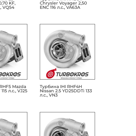
0,70 KF,
Chrysler Voyager 2,50
, VQ54
ENC 116 л.с., VA63A
 RHF5 Mazda
Турбина IHI RHF4H
115 л.с., VJ25
Nissan 2.5 YD25DDTi 133
л.с., VN3