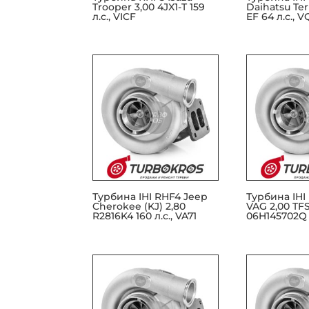
Trooper 3,00 4JX1-T 159
Daihatsu Teri
л.с., VICF
EF 64 л.с., 
Турбина IHI RHF4 Jeep
Турбина IHI
Cherokee (KJ) 2,80
VAG 2,00 TF
R2816K4 160 л.с., VA71
06H145702Q