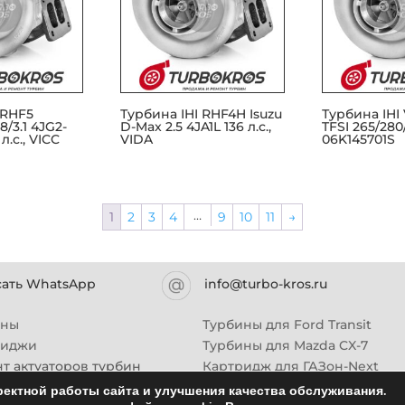
 RHF5
Турбина IHI RHF4H Isuzu
Турбина IHI V
8/3.1 4JG2-
D-Max 2.5 4JA1L 136 л.с.,
TFSI 265/280/
 л.с., VICC
VIDA
06K145701S
…
1
2
3
4
9
10
11
→
сать WhatsApp
info@turbo-kros.ru
ины
Турбины для Ford Transit
риджи
Турбины для Mazda CX-7
т актуаторов турбин
Картридж для ГАЗон-Next
Турбины HINO (Хино)
ектной работы сайта и улучшения качества обслуживания.