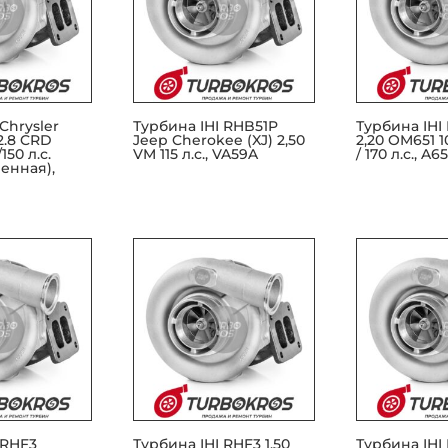
Chrysler
Турбина IHI RHB51P
Турбина IHI
2.8 CRD
Jeep Cherokee (XJ) 2,50
2,20 OM651 10
150 л.с.
VM 115 л.с., VA59A
/ 170 л.с., A
енная),
 RHF3
Турбина IHI RHF3 1,50
Турбина IHI