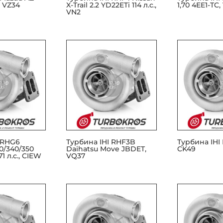
, VZ34
X-Trail 2.2 YD22ETi 114 л.с.,
1,70 4EE1-TC,
VN2
 RHG6
Турбина IHI RHF3B
Турбина IHI 
30/340/350
Daihatsu Move JBDET,
CK49
1 л.с., CIEW
VQ37