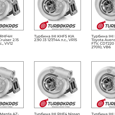
 RHF4H
Турбина IHI KHF5 KIA
Турбина IHI
ruiser 2.15
2.90 J3 127/144 л.с., VR15
Toyota Avens
с., VV12
FTV, CDT220 1
27010, VB6
 Mazda AZ-
Турбина IHI RHF4 Nissan
Турбина IHI