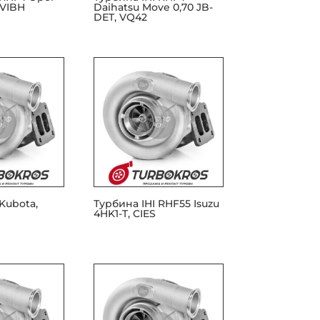
 VIBH
Daihatsu Move 0,70 JB-
DET, VQ42
Kubota,
Турбина IHI RHF55 Isuzu
4HK1-T, CIES