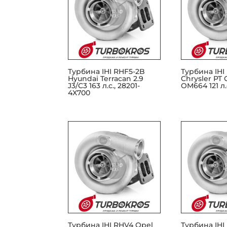
Турбина IHI RHF5-2B
Турбина IHI
Hyundai Terracan 2.9
Chrysler PT C
J3/C3 163 л.с., 28201-
OM664 121 л.
4X700
Турбина IHI RHV4 Opel
Турбина IHI