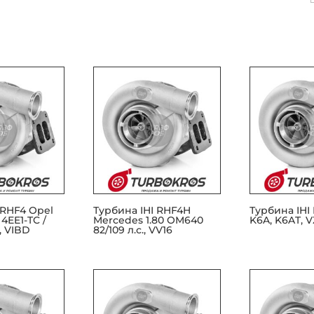
 RHF4 Opel
Турбина IHI RHF4H
Турбина IHI
 4EE1-TC /
Mercedes 1.80 OM640
K6A, K6AT, 
., VIBD
82/109 л.с., VV16