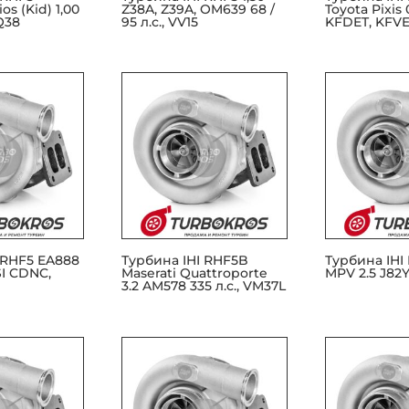
os (Kid) 1,00
Z38A, Z39A, OM639 68 /
Toyota Pixis 
VQ38
95 л.с., VV15
KFDET, KFVE
 RHF5 EA888
Турбина IHI RHF5B
Турбина IHI
SI CDNC,
Maserati Quattroporte
MPV 2.5 J82Y 
3.2 AM578 335 л.с., VM37L