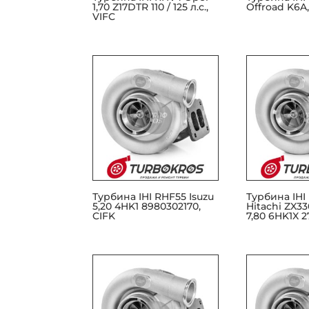
1,70 Z17DTR 110 / 125 л.с.,
Offroad K6A
VIFC
Турбина IHI RHF55 Isuzu
Турбина IHI
5,20 4HK1 8980302170,
Hitachi ZX3
CIFK
7,80 6HK1X 27