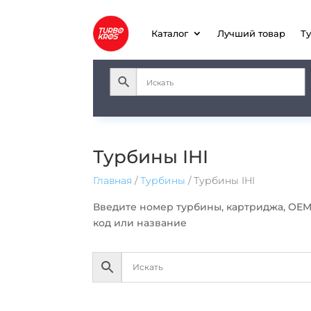
Каталог
Лучший товар
Т
Турбины IHI
Главная
/
Турбины
/ Турбины IHI
Введите номер турбины, картриджа, ОE
код или название