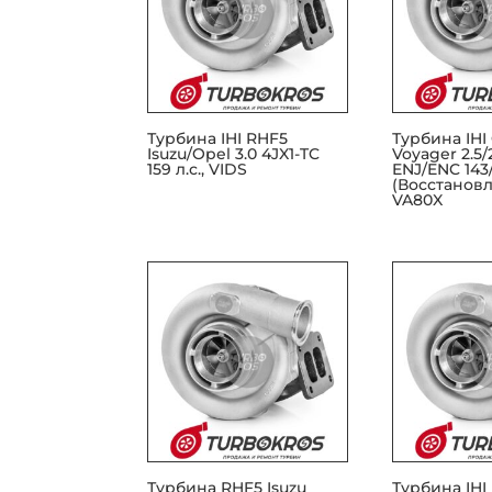
Турбина IHI RHF5
Турбина IHI 
Isuzu/Opel 3.0 4JX1-TC
Voyager 2.5/
159 л.с., VIDS
ENJ/ENC 143/
(Восстановл
VA80X
Турбина RHF5 Isuzu
Турбина IHI