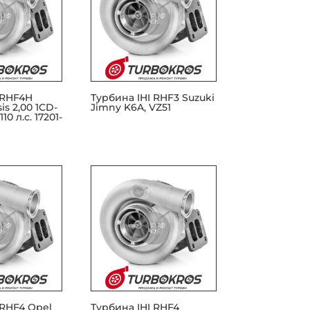
 RHF4H
Турбина IHI RHF3 Suzuki
is 2,00 1CD-
Jimny K6A, VZ51
10 л.с. 17201-
 RHF4 Opel
Турбина IHI RHF4