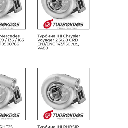
 Mercedes
Турбина IHI Chrysler
9 / 136 / 163
Voyager 2.5/2.8 CRD
6510900786
ENJ/ENC 143/150 л.с.,
VA80
 RHF25
Турбина IHI RHB51P