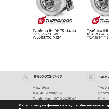
Турбина IHI RHF5 Mazda
Турбина IHI
Bongo 2,50 WLT
Isuzu/Opel 2.
WL0113700, VJ24
TC/4JB1-T 115
8-800-302-07-60
напи
Наш Блог
Турб
Акции и скидки
Карт
Турбо Крос 2010-2025 (с)
Ремон
Мы используем файлы cookie для обеспечения корр