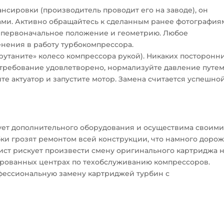
нсировки (производитель проводит его на заводе), он
ами. Активно обращайтесь к сделанным ранее фотография
е первоначальное положение и геометрию. Любое
нения в работу турбокомпрессора.
рутаните» колесо компрессора рукой). Никаких посторонн
о требование удовлетворено, нормализуйте давление путе
йте актуатор и запустите мотор. Замена считается успешно
ует дополнительного оборудования и осуществима своим
ки грозят ремонтом всей конструкции, что намного дорож
лист рискует произвести смену оригинального картриджа 
ированных центрах по техобслуживанию компрессоров.
офессиональную замену картриджей турбин с