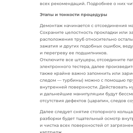
всех рекомендаций. Подробнее о них чит
Этапы и тонкости процедуры
Демонтаж начинается с отсоединения ма
Сохраните целостность прокладки или 
расположения труб относительно осталь
зажатия и других подобных ошибок, вед
и перегреву ее подшипников.
Отключите все штуцеры, отсоедините па
электронного тестера, далее произведи
также крайне важно запомнить или зарис
следом — турбины) можно с помощью пр
внутренней поверхности. Действовать 
и дальнейшие манипуляции будут бессмы
отсутствия дефектов (царапин, следов соу
Далее следует снятие стопорного кольц
разборки будет тщательный осмотр вну
и чистка всех поверхностей от загрязне
картридж.