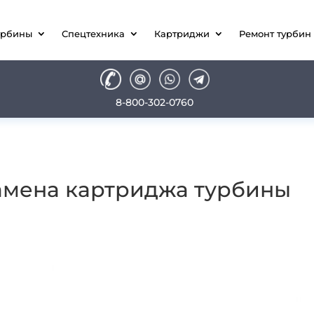
урбины
Спецтехника
Картриджи
Ремонт турбин
8-800-302-0760
амена картриджа турбины