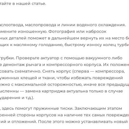
айте в нашей статье.
слоотвода, маслопровода и линии водяного охлаждения.
замените изношенную. Фотография или набросок
ных деталей поможет в дальнейшем вернуть их на место б
ущих к масляному голоданию, быстрому износу колец турб
трубки. Проверьте актуатор с помощью вакуумного либо
те демонтаж рычага и компрессорного корпуса. Их положе
овать схематично. Снять корпус (сперва — компрессора,
ужинных клещей и ткани, чтобы избежать повреждений
нужно с максимальной осторожностью, иначе все предыду
сленны — замена картриджа актуальна только в случае
дарения и т.д.).
а, здесь помогут пружинные тиски. Заключающим этапом
тренней стороны корпусов на наличие тех самых поврежд
ний и отложений. После этого можно устанавливать новый