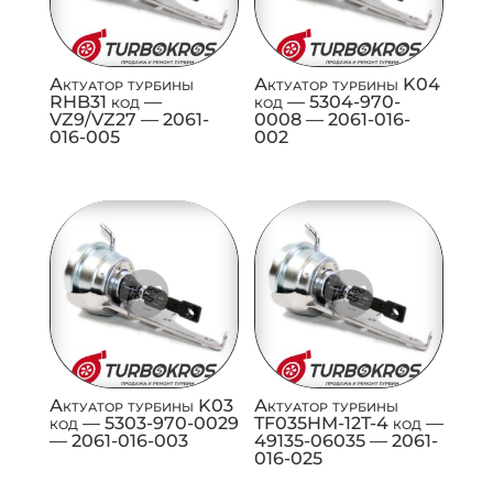
Актуатор турбины
Актуатор турбины K04
RHB31 код —
код — 5304-970-
VZ9/VZ27 — 2061-
0008 — 2061-016-
016-005
002
Актуатор турбины K03
Актуатор турбины
код — 5303-970-0029
TF035HM-12T-4 код —
— 2061-016-003
49135-06035 — 2061-
016-025