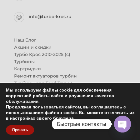
info@turbo-kros.ru
Наш Блог
Акции и скидки
Турбо Крос 2010-2025 (с)
Турбины
Картриджи
Ремонт актуаторов турбин
Турбины для Ford Transit
Мы используем файлы cookie для обеспечения
Турбины для Mazda CX-7
корректной работы сайта и улучшения качества
Картридж для ГАЗон-Next
обслуживания.
Турбины HINO (Хино)
Продолжая пользоваться сайтом, вы соглашаетесь с
Купить новую турбину
использованием файлов cookie. Вы можете отключить их
в настройках своего браузера.
Контакты
Быстрые контакты
Оптовикам
Принять
Отзывы
Open
chaty