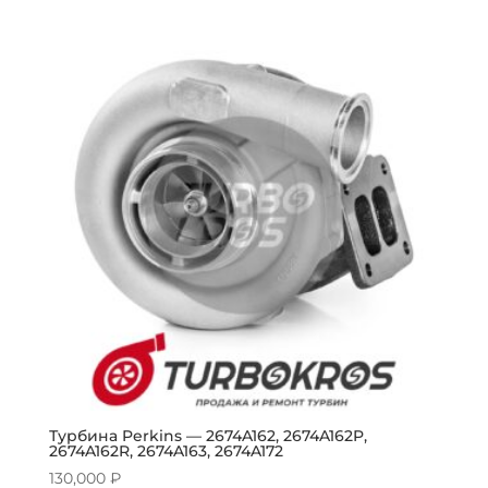
Турбина Perkins — 2674A162, 2674A162P,
2674A162R, 2674A163, 2674A172
130,000
₽