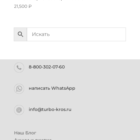
21,500
₽
8-800-302-07-60
написать WhatsApp
info@turbo-kros.ru
Наш Блог
Акции и скидки