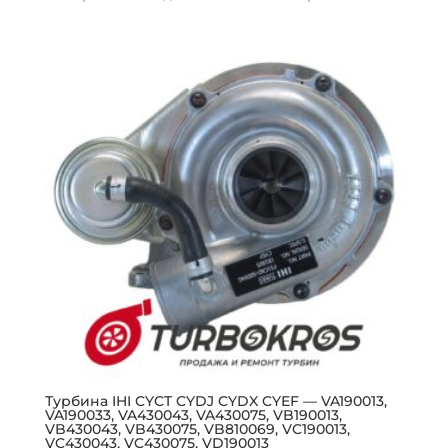
Турбина IHI CYCT CYDJ CYDX CYEF — VA190013,
VA190033, VA430043, VA430075, VB190013,
VB430043, VB430075, VB810069, VC190013,
VC430043, VC430075, VD190013