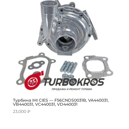
Турбина IHI CIES — F56CNDS0031B, VA440031,
VB440031, VC440031, VD440031
23,000
₽