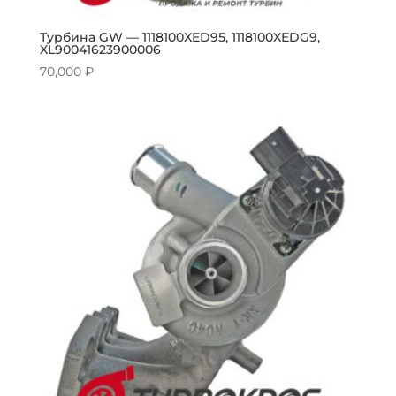
Турбина GW — 1118100XED95, 1118100XEDG9,
XL90041623900006
70,000
₽