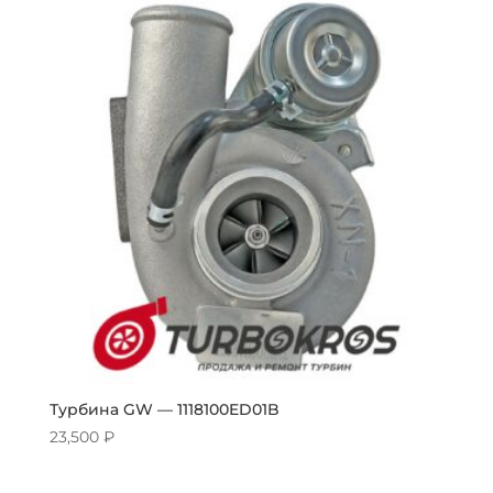
Турбина GW — 1118100ED01B
23,500
₽