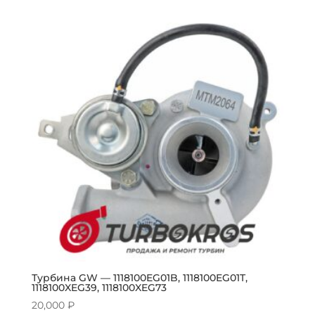
Турбина GW — 1118100EG01B, 1118100EG01T,
1118100XEG39, 1118100XEG73
20,000
₽