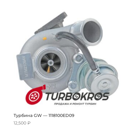
Турбина GW — 1118100ED09
12,500
₽