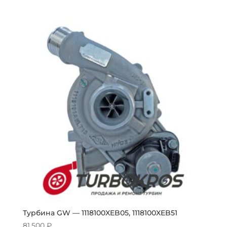
Турбина GW — 1118100XEB05, 1118100XEB51
81,500
₽