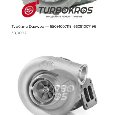
Турбина Daewoo — 65091007119, 65091007196
30,000
₽