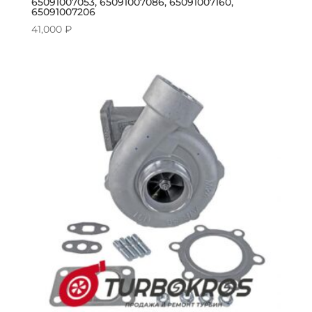
65091007053, 65091007086, 65091007160,
65091007206
41,000
₽