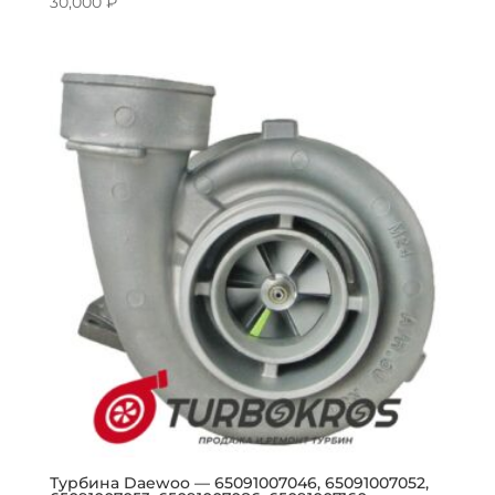
30,000
₽
Турбина Daewoo — 65091007046, 65091007052,