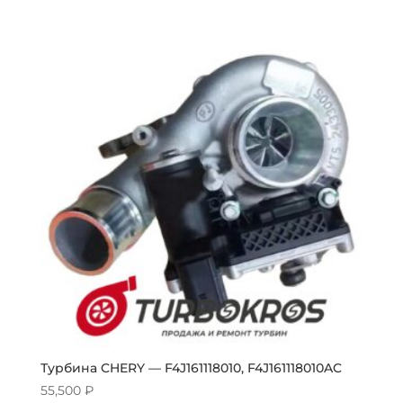
Турбина CHERY — F4J161118010, F4J161118010AC
55,500
₽