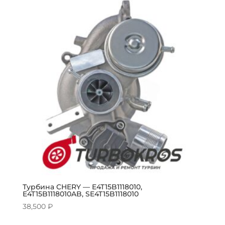
Турбина CHERY — E4T15B1118010,
E4T15B1118010AB, SE4T15B1118010
38,500
₽