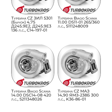
Турбина CZ ЗИЛ 5301
Турбина Biagio Scania
(Бычок) 4,75
11.00 DS11-01 265/360
Д245.9Е2, Д245.9Е3
л.с., 5111248009
136 л.с., C14-197-01
Турбина Biagio Scania
Турбина CZ МАЗ
14.00 DSC14-08 420
14,90 ЯМЗ-238Б 300
л.с., 5211348026
л.с., K36-86-01