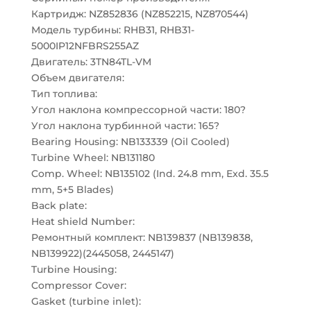
Картридж: NZ852836 (NZ852215, NZ870544)
Модель турбины: RHB31, RHB31-
5000IP12NFBRS255AZ
Двигатель: 3TN84TL-VM
Объем двигателя:
Тип топлива:
Угол наклона компрессорной части: 180?
Угол наклона турбинной части: 165?
Bearing Housing: NB133339 (Oil Cooled)
Turbine Wheel: NB131180
Comp. Wheel: NB135102 (Ind. 24.8 mm, Exd. 35.5
mm, 5+5 Blades)
Back plate:
Heat shield Number:
Ремонтный комплект: NB139837 (NB139838,
NB139922)(2445058, 2445147)
Turbine Housing:
Compressor Cover:
Gasket (turbine inlet):