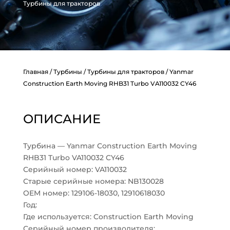
Турбины для тракторов
Главная
/
Турбины
/
Турбины для тракторов
/ Yanmar
Construction Earth Moving RHB31 Turbo VA110032 CY46
ОПИСАНИЕ
Турбина — Yanmar Construction Earth Moving
RHB31 Turbo VA110032 CY46
Серийный номер: VA110032
Старые серийные номера: NB130028
OEM номер: 129106-18030, 12910618030
Год:
Где используется: Construction Earth Moving
Серийный номер производителя: