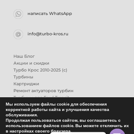
написать WhatsApp
info@turbo-kros.ru
Наш Блог
Акции и скидки
Турбо Крос 2010-2025 (с)
Турбины
Картриджи
Ремонт актуаторов турбин
Турбины для Ford Transit
Мы используем файлы cookie для обеспечения
Турбины для Mazda CX-7
корректной работы сайта и улучшения качества
Картридж для ГАЗон-Next
обслуживания.
Турбины HINO (Хино)
Продолжая пользоваться сайтом, вы соглашаетесь с
Купить новую турбину
использованием файлов cookie. Вы можете отключить их
в настройках своего браузера.
Контакты