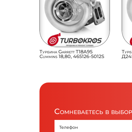
Турбина Garrett T18A95
Турб
Cummins 18,80, 465126-5012S
Д245
Сомневаетесь в выбо