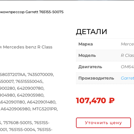
окомпрессор Garrett 765155-5007S
ДЕТАЛИ
Марка
Merce
я Mercedes benz R Class
Модель
R Clas
Двигатель
OM642
 68037207AA, 7435070009,
Производитель
Garre
550007, 7651555004S,
900280, 6420900780,
904980, 6420905980,
107,470
₽
6420901180, A6420901480,
 A6420906980, MTG5201PR,
Уточнить цену
 757608-5001S, 765155-
001, 765155-0004, 765155-