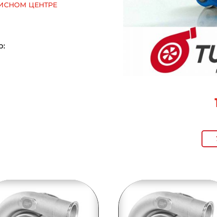
исном центре
р: