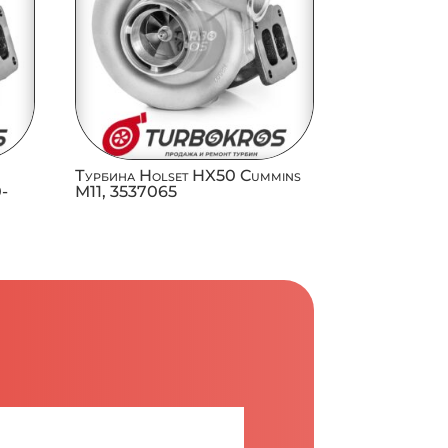
Турбина Holset HX50 Cummins
0-
M11, 3537065