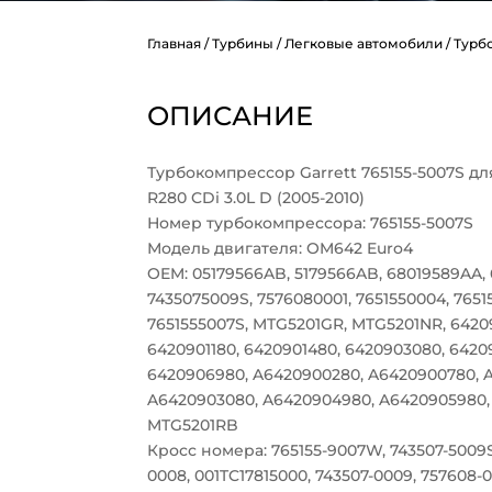
Главная
/
Турбины
/
Легковые автомобили
/ Турб
ОПИСАНИЕ
Турбокомпрессор Garrett 765155-5007S дл
R280 CDi 3.0L D (2005-2010)
Номер турбокомпрессора: 765155-5007S
Модель двигателя: OM642 Euro4
OEM: 05179566AB, 5179566AB, 68019589AA,
7435075009S, 7576080001, 7651550004, 7651
7651555007S, MTG5201GR, MTG5201NR, 6420
6420901180, 6420901480, 6420903080, 6420
6420906980, A6420900280, A6420900780, A
A6420903080, A6420904980, A6420905980,
MTG5201RB
Кросс номера: 765155-9007W, 743507-5009S,
0008, 001TC17815000, 743507-0009, 757608-0