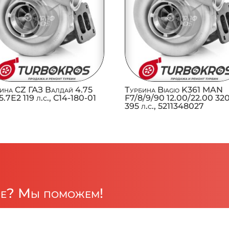
ина CZ ГАЗ Валдай 4.75
Турбина Biagio K361 MAN
.7Е2 119 л.с., C14-180-01
F7/8/9/90 12.00/22.00 32
395 л.с., 5211348027
ре? Мы поможем!