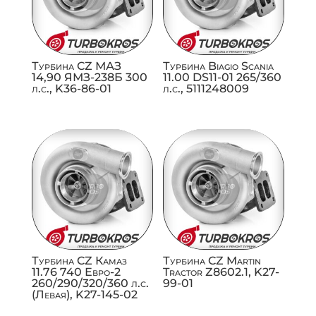
Турбина CZ МАЗ
Турбина Biagio Scania
14,90 ЯМЗ-238Б 300
11.00 DS11-01 265/360
л.с., K36-86-01
л.с., 5111248009
Турбина CZ Камаз
Турбина CZ Martin
11.76 740 Евро-2
Tractor Z8602.1, K27-
260/290/320/360 л.с.
99-01
(Левая), K27-145-02