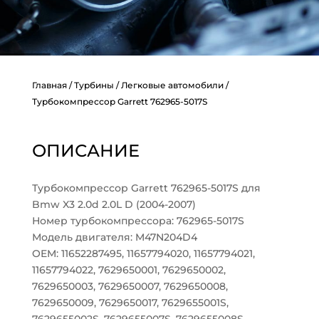
Главная
/
Турбины
/
Легковые автомобили
/
Турбокомпрессор Garrett 762965-5017S
ОПИСАНИЕ
Турбокомпрессор Garrett 762965-5017S для
Bmw X3 2.0d 2.0L D (2004-2007)
Номер турбокомпрессора: 762965-5017S
Модель двигателя: M47N204D4
OEM: 11652287495, 11657794020, 11657794021,
11657794022, 7629650001, 7629650002,
7629650003, 7629650007, 7629650008,
7629650009, 7629650017, 7629655001S,