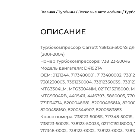
Главная
/
Турбины
/
Легковые автомобили
/ Турб
ОПИСАНИЕ
Турбокомпрессор Garrett 738123-5004S для V
(2001-2004)
Номер турбокомпрессора: 738123-5004S
Модель двигателя: D4192T4
OEM: 9121244, 7173480001, 7173480002, 7381
7381230003, 7381230004, 7381235003S, 73812
MTG3304LM, MTG3304NM, 021TC15218000, 
MTG9304RB, 4405411, 4416393, 5860005, 770
7711134774, 8200046681, 8200046681A, 8200
8200458160, 8200544907, 8200683853
Кросс номера: 738123-5005S, 717348-5001S, 
738123-5002S, 738123-5003S, 021TC15218000, 
717348-0002, 738123-0002, 738123-0003, 738