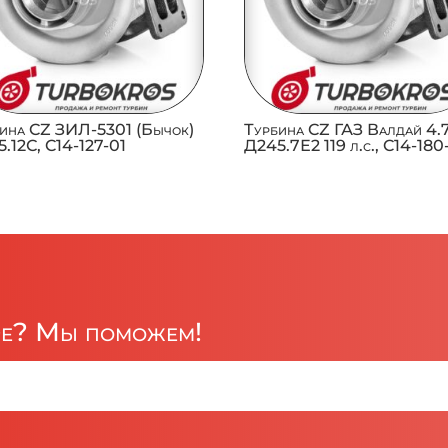
ина CZ ЗИЛ-5301 (Бычок)
Турбина CZ ГАЗ Валдай 4.
.12С, C14-127-01
Д245.7Е2 119 л.с., C14-180
ре? Мы поможем!