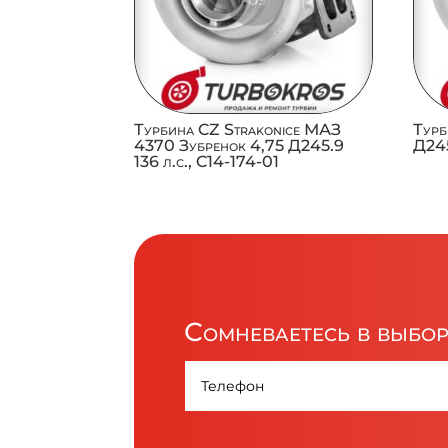
Турбина CZ Strakonice МАЗ
Турб
4370 Зубренок 4,75 Д245.9
Д245
136 л.с., C14-174-01
Сомневаетесь в выбо