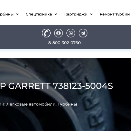
урбины
Спецтехника
Картриджи
Ремонт турбин
8-800-302-0760
GARRETT 738123-5004S
ии:
Легковые автомобили
,
Турбины