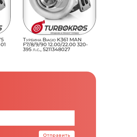
75
Турбина Biagio K361 MAN
-01
F7/8/9/90 12.00/22.00 320-
395 л.с., 5211348027
Отправить