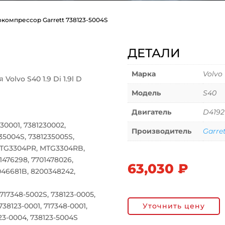
окомпрессор Garrett 738123-5004S
ДЕТАЛИ
Марка
Volvo
olvo S40 1.9 Di 1.9l D
Модель
S40
Двигатель
D4192
230001, 7381230002,
Производитель
Garre
35004S, 7381235005S,
MTG3304PR, MTG3304RB,
1476298, 7701478026,
63,030
₽
046681B, 8200348242,
717348-5002S, 738123-0005,
Уточнить цену
738123-0001, 717348-0001,
123-0004, 738123-5004S