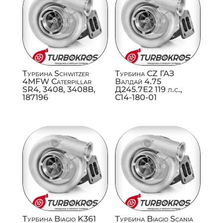
Турбина Schwitzer
Турбина CZ ГАЗ
4MFW Caterpillar
Валдай 4.75
SR4, 3408, 3408B,
Д245.7Е2 119 л.с.,
187196
C14-180-01
Турбина Biagio K361
Турбина Biagio Scania