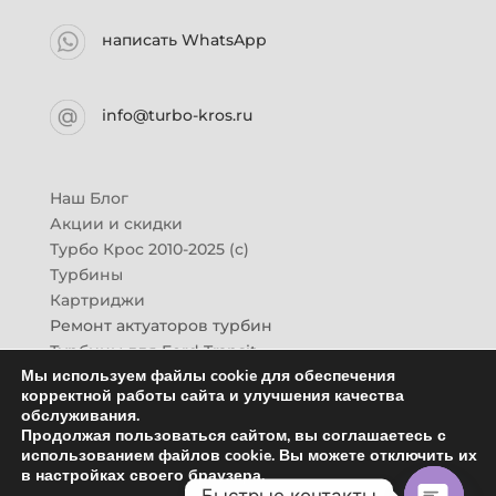
написать WhatsApp
info@turbo-kros.ru
Наш Блог
Акции и скидки
Турбо Крос 2010-2025 (с)
Турбины
Картриджи
Ремонт актуаторов турбин
Турбины для Ford Transit
Мы используем файлы cookie для обеспечения
Турбины для Mazda CX-7
корректной работы сайта и улучшения качества
Картридж для ГАЗон-Next
обслуживания.
Турбины HINO (Хино)
Продолжая пользоваться сайтом, вы соглашаетесь с
Купить новую турбину
использованием файлов cookie. Вы можете отключить их
в настройках своего браузера.
Контакты
Быстрые контакты