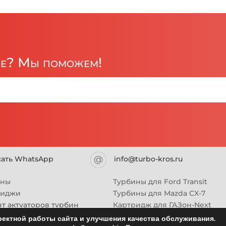
ре? Мы поможем!
сать WhatsApp
info@turbo-kros.ru
ины
Турбины для Ford Transit
риджи
Турбины для Mazda CX-7
т актуаторов турбин
Картридж для ГАЗон-Next
Турбины HINO (Хино)
ектной работы сайта и улучшения качества обслуживания.