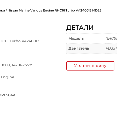
ики
/ Nissan Marine Various Engine RHC61 Turbo VA240013 MD25
ДЕТАЛИ
Модель
RHC61
RHC61 Turbo VA240013
Двигатель
FD35
90009, 14201-Z5575
Уточнить цену
l Engine
FBRL504A