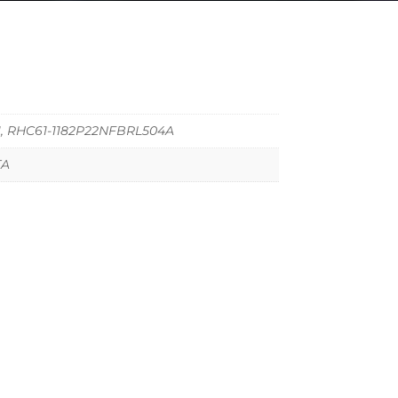
, RHC61-1182P22NFBRL504A
TA