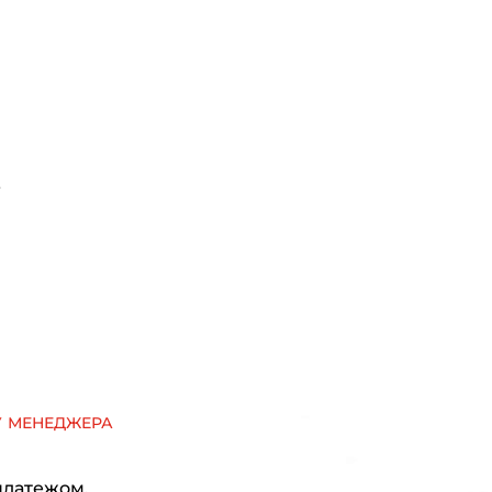
6
у менеджера
платежом.