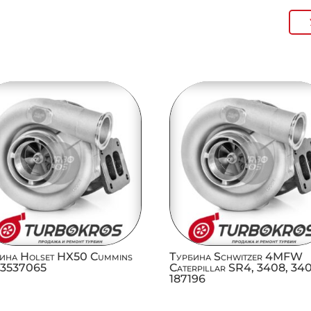
ина Holset HX50 Cummins
Турбина Schwitzer 4MFW
 3537065
Caterpillar SR4, 3408, 34
187196