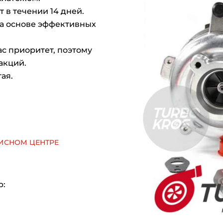
 в течении 14 дней.
на основе эффективных
с приоритет, поэтому
акций.
ая.
исном центре
р: