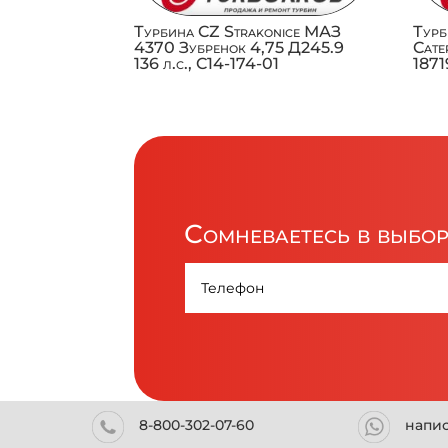
Турбина CZ Strakonice МАЗ
Тур
4370 Зубренок 4,75 Д245.9
Cate
136 л.с., C14-174-01
187
Сомневаетесь в выбо
8-800-302-07-60
напи