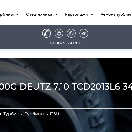
урбины
Спецтехника
Картриджи
Ремонт турбин
8-800-302-0760
0G DEUTZ 7,10 TCD2013L6 345
и:
Турбины
,
Турбины NIITSU