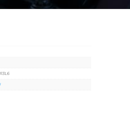
13L6
U