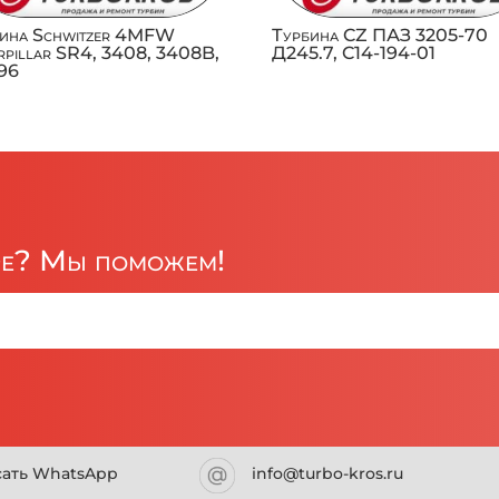
бина Schwitzer 4MFW
Турбина CZ ПАЗ 3205-70
rpillar SR4, 3408, 3408B,
Д245.7, C14-194-01
196
ре? Мы поможем!
сать WhatsApp
info@turbo-kros.ru