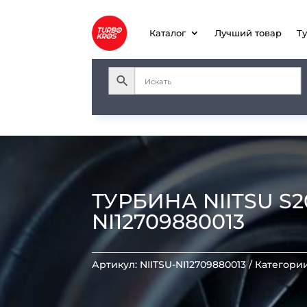
Каталог
Лучший товар
Т
ТУРБИНА NIITSU S20
NI12709880013
Артикул:
NIITSU-NI12709880013
Категори