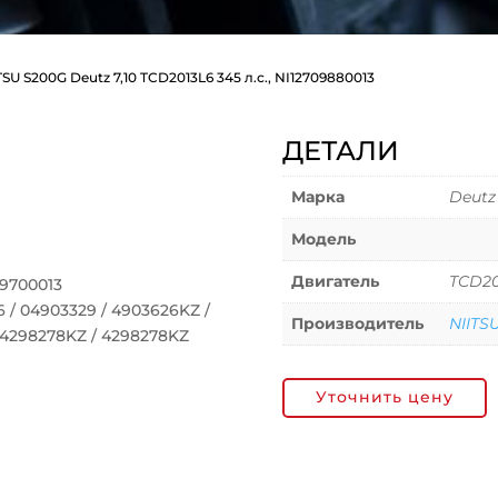
TSU S200G Deutz 7,10 TCD2013L6 345 л.с., NI12709880013
ДЕТАЛИ
Марка
Deutz
Модель
Двигатель
TCD20
09700013
/ 04903329 / 4903626KZ /
Производитель
NIITS
 04298278KZ / 4298278KZ
Уточнить цену