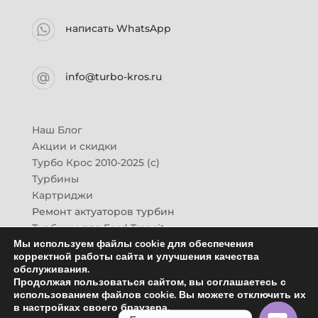
написать WhatsApp
info@turbo-kros.ru
Наш Блог
Акции и скидки
Турбо Крос 2010-2025 (с)
Турбины
Картриджи
Ремонт актуаторов турбин
Турбины для Ford Transit
Мы используем файлы cookie для обеспечения
Турбины для Mazda CX-7
корректной работы сайта и улучшения качества
Картридж для ГАЗон-Next
обслуживания.
Турбины HINO (Хино)
Продолжая пользоваться сайтом, вы соглашаетесь с
Купить новую турбину
использованием файлов cookie. Вы можете отключить их
в настройках своего браузера.
Контакты