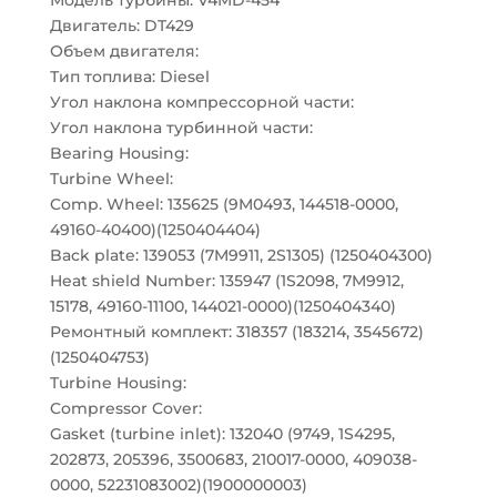
Модель турбины: V4MD-454
Двигатель: DT429
Объем двигателя:
Тип топлива: Diesel
Угол наклона компрессорной части:
Угол наклона турбинной части:
Bearing Housing:
Turbine Wheel:
Comp. Wheel: 135625 (9M0493, 144518-0000,
49160-40400)(1250404404)
Back plate: 139053 (7M9911, 2S1305) (1250404300)
Heat shield Number: 135947 (1S2098, 7M9912,
15178, 49160-11100, 144021-0000)(1250404340)
Ремонтный комплект: 318357 (183214, 3545672)
(1250404753)
Turbine Housing:
Compressor Cover:
Gasket (turbine inlet): 132040 (9749, 1S4295,
202873, 205396, 3500683, 210017-0000, 409038-
0000, 52231083002)(1900000003)