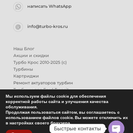
написать WhatsApp
info@turbo-kros.ru
Наш Блог
Акции и скидки
Турбо Крос 2010-2025 (с)
Турбины
Картриджи
Ремонт актуаторов турбин
Турбины для Ford Transit
Мы используем файлы cookie для обеспечения
Турбины для Mazda CX-7
корректной работы сайта и улучшения качества
Картридж для ГАЗон-Next
обслуживания.
Турбины HINO (Хино)
Продолжая пользоваться сайтом, вы соглашаетесь с
Купить новую турбину
использованием файлов cookie. Вы можете отключить их
в настройках своего браузера.
Контакты
Быстрые контакты
Оптовикам