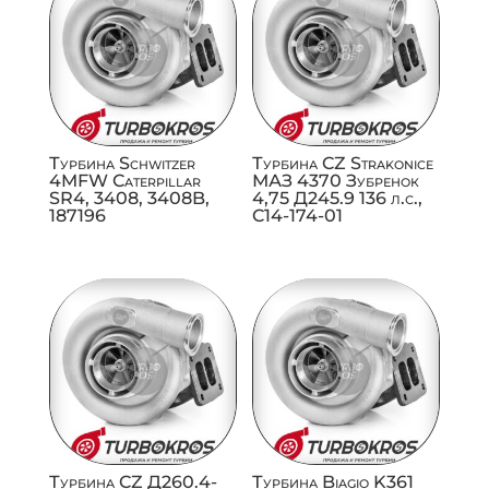
Турбина Schwitzer
Турбина CZ Strakonice
4MFW Caterpillar
МАЗ 4370 Зубренок
SR4, 3408, 3408B,
4,75 Д245.9 136 л.с.,
187196
C14-174-01
Турбина CZ Д260.4-
Турбина Biagio K361