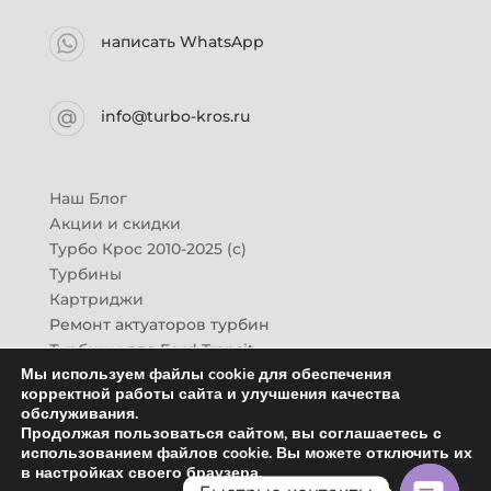
написать WhatsApp
info@turbo-kros.ru
Наш Блог
Акции и скидки
Турбо Крос 2010-2025 (с)
Турбины
Картриджи
Ремонт актуаторов турбин
Турбины для Ford Transit
Мы используем файлы cookie для обеспечения
Турбины для Mazda CX-7
корректной работы сайта и улучшения качества
Картридж для ГАЗон-Next
обслуживания.
Турбины HINO (Хино)
Продолжая пользоваться сайтом, вы соглашаетесь с
Купить новую турбину
использованием файлов cookie. Вы можете отключить их
в настройках своего браузера.
Контакты