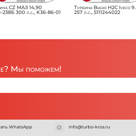
ина CZ МАЗ 14,90
Турбина Biagio H2C Iveco 9
238Б 300 л.с., K36-86-01
257 л.с., 5111244022
ре? Мы поможем!
сать WhatsApp
info@turbo-kros.ru