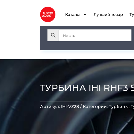
Каталог
Лучший товар
Т
ТУРБИНА IHI RHF3 S
Артикул:
IHI-VZ28
Категории:
Турбины
,
Т