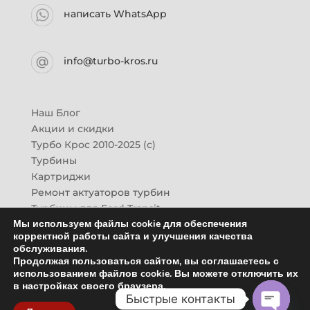
написать WhatsApp
info@turbo-kros.ru
Наш Блог
Акции и скидки
Турбо Крос 2010-2025 (с)
Турбины
Картриджи
Ремонт актуаторов турбин
Турбины для Ford Transit
Мы используем файлы cookie для обеспечения
Турбины для Mazda CX-7
корректной работы сайта и улучшения качества
Картридж для ГАЗон-Next
обслуживания.
Турбины HINO (Хино)
Продолжая пользоваться сайтом, вы соглашаетесь с
Купить новую турбину
использованием файлов cookie. Вы можете отключить их
в настройках своего браузера.
Контакты
Быстрые контакты
Оптовикам