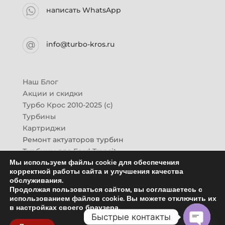
написать WhatsApp
info@turbo-kros.ru
Наш Блог
Акции и скидки
Турбо Крос 2010-2025 (с)
Турбины
Картриджи
Ремонт актуаторов турбин
Турбины для Ford Transit
Мы используем файлы cookie для обеспечения
Турбины для Mazda CX-7
корректной работы сайта и улучшения качества
Картридж для ГАЗон-Next
обслуживания.
Турбины HINO (Хино)
Продолжая пользоваться сайтом, вы соглашаетесь с
Купить новую турбину
использованием файлов cookie. Вы можете отключить их
в настройках своего браузера.
Контакты
Быстрые контакты
Оптовикам