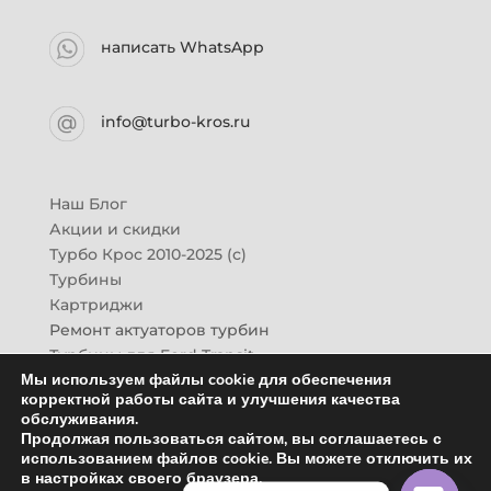
написать WhatsApp
info@turbo-kros.ru
Наш Блог
Акции и скидки
Турбо Крос 2010-2025 (с)
Турбины
Картриджи
Ремонт актуаторов турбин
Турбины для Ford Transit
Мы используем файлы cookie для обеспечения
Турбины для Mazda CX-7
корректной работы сайта и улучшения качества
Картридж для ГАЗон-Next
обслуживания.
Турбины HINO (Хино)
Продолжая пользоваться сайтом, вы соглашаетесь с
Купить новую турбину
использованием файлов cookie. Вы можете отключить их
в настройках своего браузера.
Контакты