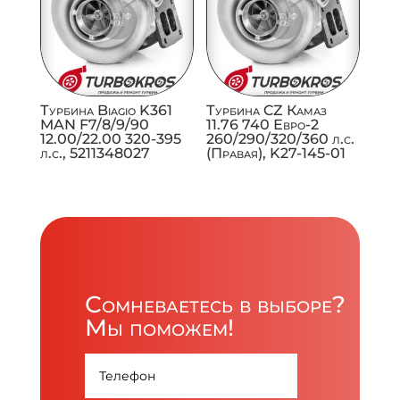
Турбина Biagio K361
Турбина CZ Камаз
MAN F7/8/9/90
11.76 740 Евро-2
12.00/22.00 320-395
260/290/320/360 л.с.
л.с., 5211348027
(Правая), K27-145-01
Сомневаетесь в выборе?
Мы поможем!