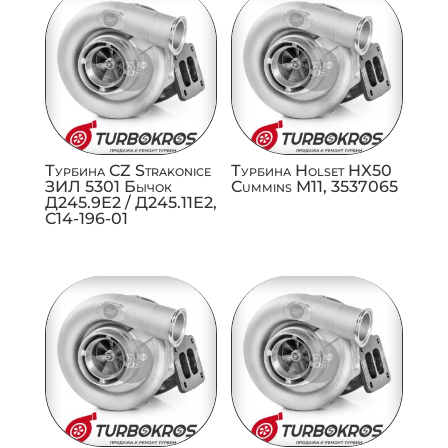
Турбина CZ Strakonice
Турбина Holset HX50
ЗИЛ 5301 Бычок
Cummins M11, 3537065
Д245.9Е2 / Д245.11Е2,
C14-196-01