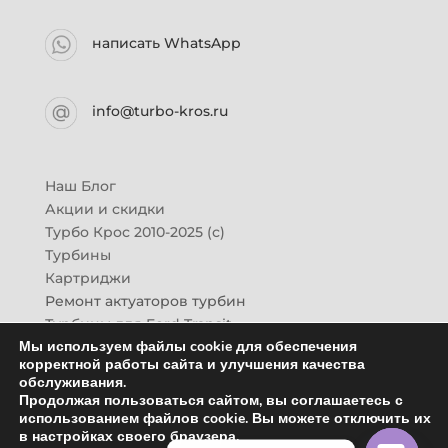
написать WhatsApp
info@turbo-kros.ru
Наш Блог
Акции и скидки
Турбо Крос 2010-2025 (с)
Турбины
Картриджи
Ремонт актуаторов турбин
Турбины для Ford Transit
Мы используем файлы cookie для обеспечения
Турбины для Mazda CX-7
корректной работы сайта и улучшения качества
Картридж для ГАЗон-Next
обслуживания.
Турбины HINO (Хино)
Продолжая пользоваться сайтом, вы соглашаетесь с
Купить новую турбину
использованием файлов cookie. Вы можете отключить их
в настройках своего браузера.
Контакты