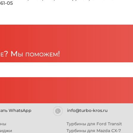
-61-05
ре? Мы поможем!
сать WhatsApp
info@turbo-kros.ru
ины
Турбины для Ford Transit
риджи
Турбины для Mazda CX-7