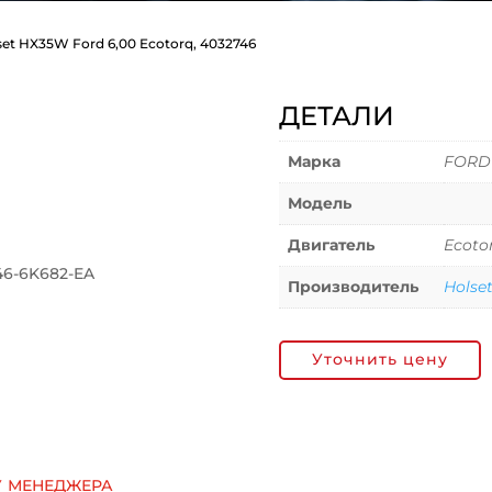
set HX35W Ford 6,00 Ecotorq, 4032746
ДЕТАЛИ
Марка
FORD
Модель
Двигатель
Ecoto
46-6K682-EA
Производитель
Holse
Уточнить цену
у менеджера