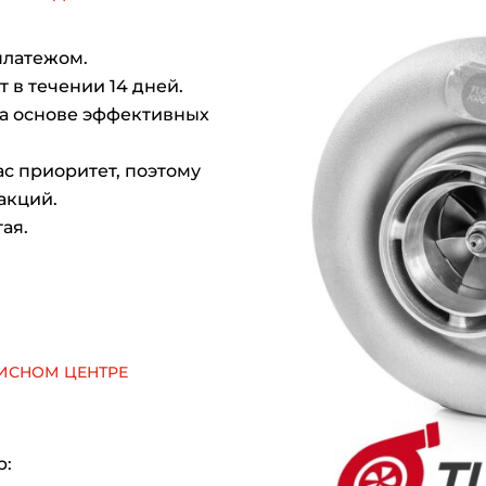
платежом.
 в течении 14 дней.
на основе эффективных
с приоритет, поэтому
акций.
ая.
исном центре
р: