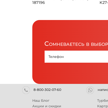
187196
K27
Сомневаетесь в выбо
8-800-302-07-60
напи
Наш Блог
Турб
Акции и скидки
Карт