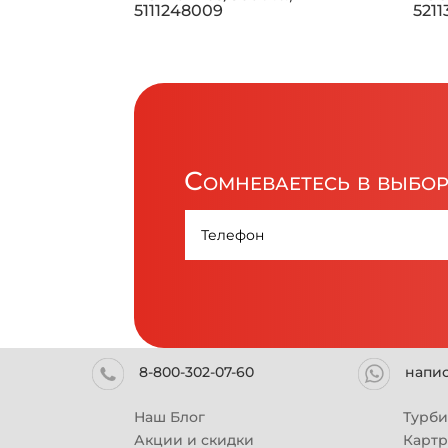
5111248009
521
Сомневаетесь в выбо
8-800-302-07-60
напи
Наш Блог
Турб
Акции и скидки
Карт