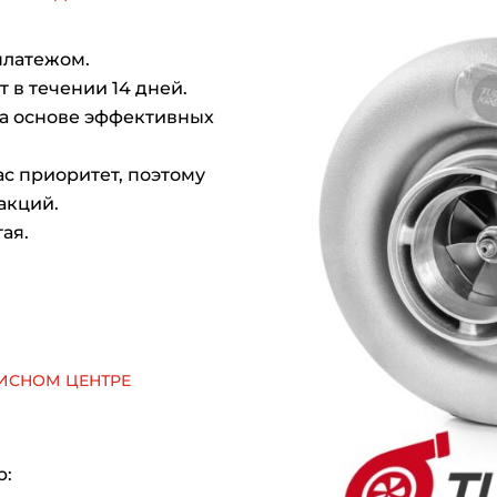
платежом.
 в течении 14 дней.
на основе эффективных
с приоритет, поэтому
акций.
ая.
исном центре
р: