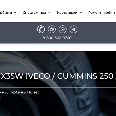
урбины
Спецтехника
Картриджи
Ремонт турбин
8-800-302-0760
35W IVECO / CUMMINS 250 Л.
бины
,
Турбины Holset