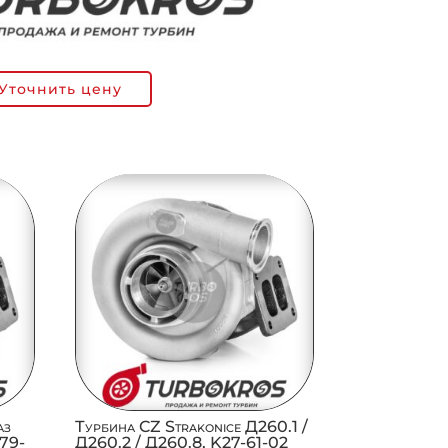
Уточнить цену
аз
Турбина CZ Strakonice Д260.1 /
279-
Д260.2 / Д260.8, K27-61-02