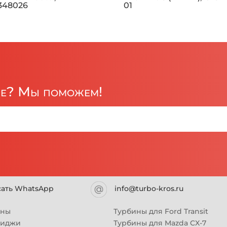
1348026
01
ре? Мы поможем!
сать WhatsApp
info@turbo-kros.ru
ины
Турбины для Ford Transit
риджи
Турбины для Mazda CX-7