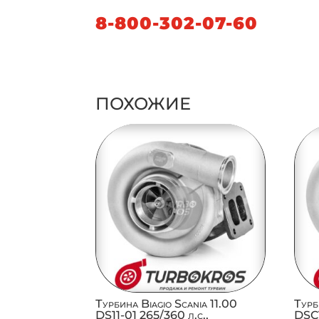
8-800-302-07-60
ПОХОЖИЕ
Турбина Biagio Scania 11.00
Турб
DS11-01 265/360 л.с.,
DSC1