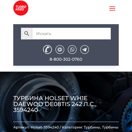
8-800-302-0760
ТУРБИНА HOLSET WH1E
DAEWOO DE08TIS 242 Л.С.,
3594240
Артикул:
Holset-3594240
Категории:
Турбины
,
Турбины