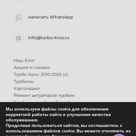
написать WhatsApp
info@turbo-kros.ru
Наш Блог
Акции и скидки
Турбо Крос 2010-2025 (с)
Турбины
Картриджи
Ремонт актуаторов турбин
Турбины для Ford Transit
Мы используем файлы cookie для обеспечения
Турбины для Mazda CX-7
корректной работы сайта и улучшения качества
Картридж для ГАЗон-Next
обслуживания.
Турбины HINO (Хино)
Продолжая пользоваться сайтом, вы соглашаетесь с
Купить новую турбину
использованием файлов cookie. Вы можете отключить их