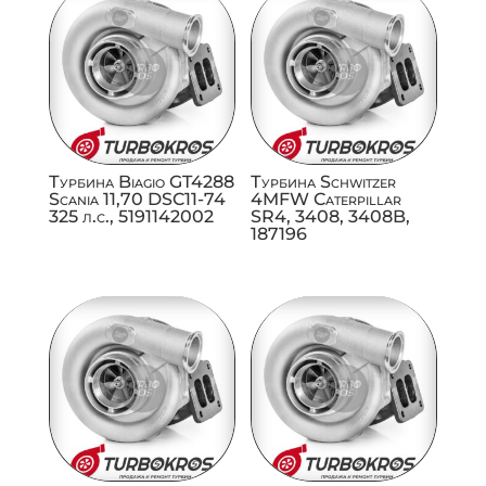
Турбина Biagio GT4288
Турбина Schwitzer
Scania 11,70 DSC11-74
4MFW Caterpillar
325 л.с., 5191142002
SR4, 3408, 3408B,
187196