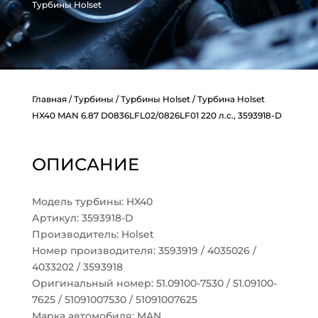
Турбины Holset
Главная
/
Турбины
/
Турбины Holset
/ Турбина Holset
HX40 MAN 6.87 D0836LFL02/0826LF01 220 л.с., 3593918-D
ОПИСАНИЕ
Модель турбины: HX40
Артикул: 3593918-D
Производитель: Holset
Номер производителя: 3593919 / 4035026 /
4033202 / 3593918
Оригинальный номер: 51.09100-7530 / 51.09100-
7625 / 51091007530 / 51091007625
Марка автомобиля: MAN