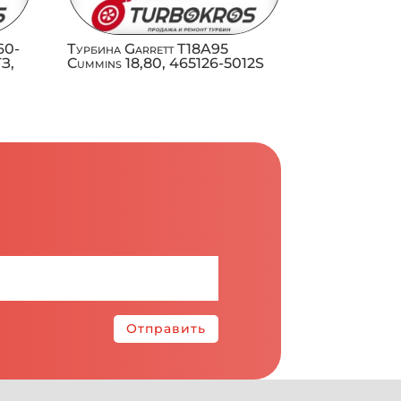
60-
Турбина Garrett T18A95
ТЗ,
Cummins 18,80, 465126-5012S
Отправить