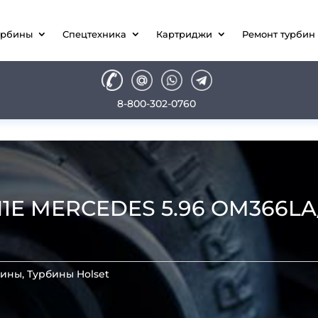
урбины
Спецтехника
Картриджи
Ремонт турбин
8-800-302-0760
E MERCEDES 5.96 OM366LA/A
бины
,
Турбины Holset