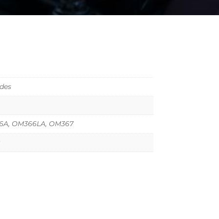
des
A, OM366LA, OM367
t