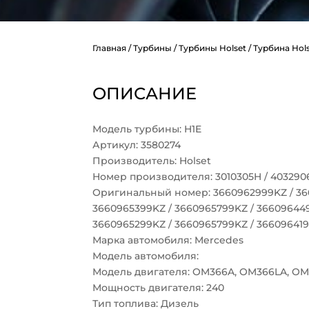
Главная
/
Турбины
/
Турбины Holset
/ Турбина Hols
ОПИСАНИЕ
Модель турбины: H1E
Артикул: 3580274
Производитель: Holset
Номер производителя: 3010305H / 403290
Оригинальный номер: 3660962999KZ / 36
3660965399KZ / 3660965799KZ / 36609644
3660965299KZ / 3660965799KZ / 36609641
Марка автомобиля: Mercedes
Модель автомобиля:
Модель двигателя: OM366A, OM366LA, OM
Мощность двигателя: 240
Тип топлива: Дизель