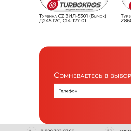
Турбина CZ ЗИЛ-5301 (Бычок)
Турб
Д245.12С, C14-127-01
Z860
Сомневаетесь в выбо
8-800-302-07-60
напи