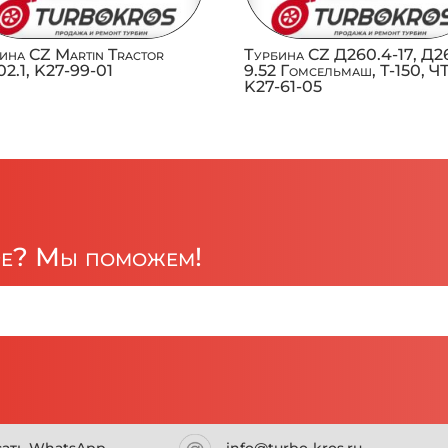
ина CZ Martin Tractor
Турбина CZ Д260.4-17, Д2
2.1, K27-99-01
9.52 Гомсельмаш, Т-150, Ч
K27-61-05
ре? Мы поможем!
сать WhatsApp
info@turbo-kros.ru