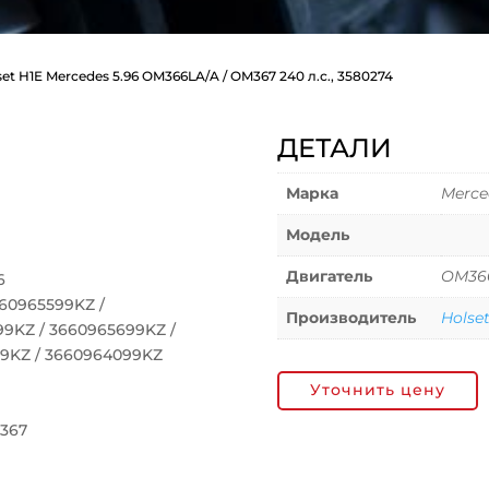
et H1E Mercedes 5.96 OM366LA/A / OM367 240 л.с., 3580274
ДЕТАЛИ
Марка
Merce
Модель
Двигатель
OM366
6
60965599KZ /
Производитель
Holse
99KZ / 3660965699KZ /
99KZ / 3660964099KZ
Уточнить цену
367