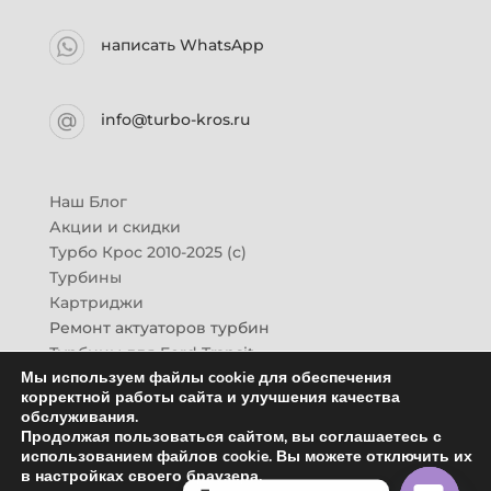
написать WhatsApp
info@turbo-kros.ru
Наш Блог
Акции и скидки
Турбо Крос 2010-2025 (с)
Турбины
Картриджи
Ремонт актуаторов турбин
Турбины для Ford Transit
Мы используем файлы cookie для обеспечения
Турбины для Mazda CX-7
корректной работы сайта и улучшения качества
Картридж для ГАЗон-Next
обслуживания.
Турбины HINO (Хино)
Продолжая пользоваться сайтом, вы соглашаетесь с
Купить новую турбину
использованием файлов cookie. Вы можете отключить их
в настройках своего браузера.
Контакты