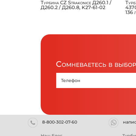
Турбина CZ Strakonice Д260.1 /
Турб
Д260.2 / Д260.8, K27-61-02
4370
136 
Сомневаетесь в выбо
8-800-302-07-60
напи
Наш Блог
Турб