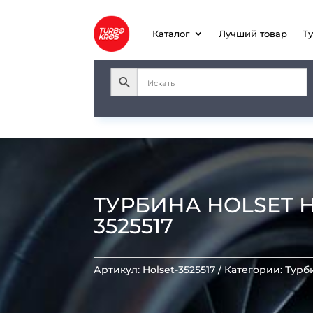
Каталог
Лучший товар
Т
ТУРБИНА HOLSET H2D 
3525517
Артикул:
Holset-3525517
Категории:
Турб