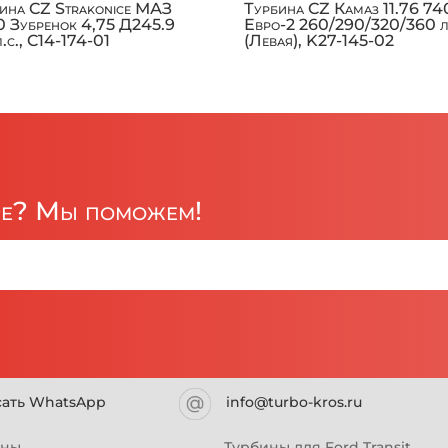
ина CZ Strakonice МАЗ
Турбина CZ Камаз 11.76 74
 Зубренок 4,75 Д245.9
Евро-2 260/290/320/360 л
л.с., C14-174-01
(Левая), K27-145-02
ре? Мы поможем!
сать WhatsApp
info@turbo-kros.ru
ины
Турбины для Ford Transit