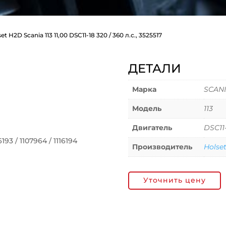
t H2D Scania 113 11,00 DSC11-18 320 / 360 л.с., 3525517
ДЕТАЛИ
Марка
SCAN
Модель
113
Двигатель
DSC11
93 / 1107964 / 1116194
Производитель
Holse
Уточнить цену