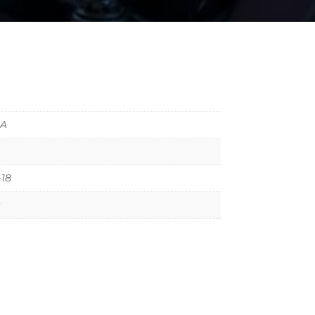
IA
-18
t