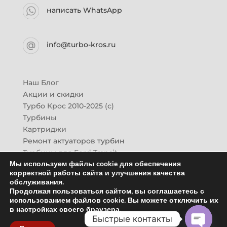
написать WhatsApp
info@turbo-kros.ru
Наш Блог
Акции и скидки
Турбо Крос 2010-2025 (с)
Турбины
Картриджи
Ремонт актуаторов турбин
Турбины для Ford Transit
Мы используем файлы cookie для обеспечения
Турбины для Mazda CX-7
корректной работы сайта и улучшения качества
Картридж для ГАЗон-Next
обслуживания.
Турбины HINO (Хино)
Продолжая пользоваться сайтом, вы соглашаетесь с
Купить новую турбину
использованием файлов cookie. Вы можете отключить их
в настройках своего браузера.
Контакты
Быстрые контакты
Оптовикам