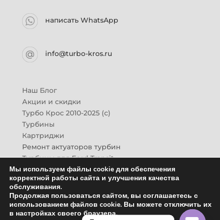
написать WhatsApp
info@turbo-kros.ru
Наш Блог
Акции и скидки
Турбо Крос 2010-2025 (с)
Турбины
Картриджи
Ремонт актуаторов турбин
Турбины для Ford Transit
Мы используем файлы cookie для обеспечения
Турбины для Mazda CX-7
корректной работы сайта и улучшения качества
Картридж для ГАЗон-Next
обслуживания.
Турбины HINO (Хино)
Продолжая пользоваться сайтом, вы соглашаетесь с
Купить новую турбину
использованием файлов cookie. Вы можете отключить их
в настройках своего браузера.
Контакты