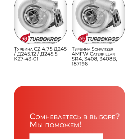
Турбина CZ 4,75 Д245
Турбина Schwitzer
/ Д245.12 / Д245.5,
4MFW Caterpillar
K27-43-01
SR4, 3408, 3408B,
187196
Сомневаетесь в выборе?
Мы поможем!