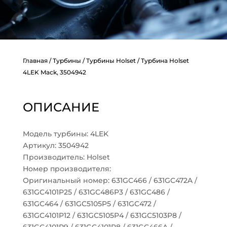
Главная
/
Турбины
/
Турбины Holset
/ Турбина Holset
4LEK Mack, 3504942
ОПИСАНИЕ
Модель турбины: 4LEK
Артикул: 3504942
Производитель: Holset
Номер производителя:
Оригинальный номер: 631GC466 / 631GC472A /
631GC4101P25 / 631GC486P3 / 631GC486 /
631GC464 / 631GC5105P5 / 631GC472 /
631GC4101P12 / 631GC5105P4 / 631GC5103P8 /