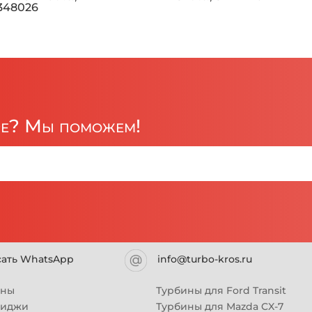
1348026
ре? Мы поможем!
сать WhatsApp
info@turbo-kros.ru
ины
Турбины для Ford Transit
риджи
Турбины для Mazda CX-7