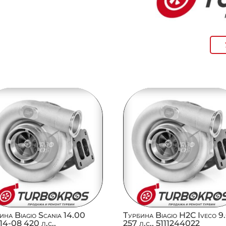
ина Biagio Scania 14.00
Турбина Biagio H2C Iveco 9
4-08 420 л.с.,
257 л.с., 5111244022