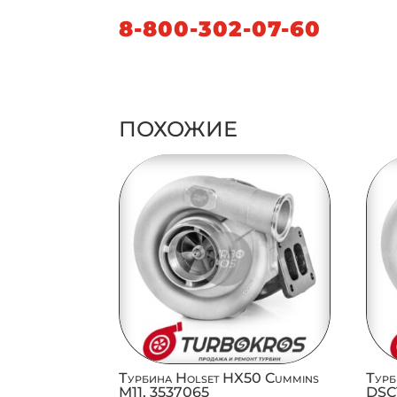
8-800-302-07-60
ПОХОЖИЕ
Турбина Holset HX50 Cummins
Турб
M11, 3537065
DSC1