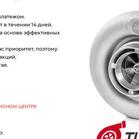
платежом.
 в течении 14 дней.
на основе эффективных
с приоритет, поэтому
акций.
ая.
исном центре
р: