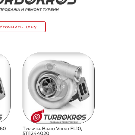
Уточнить цену
.60
Турбина Biagio Volvo FL10,
5111244020