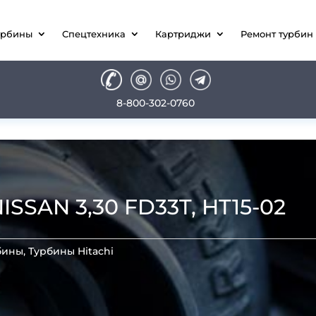
урбины
Спецтехника
Картриджи
Ремонт турбин
8-800-302-0760
SSAN 3,30 FD33T, HT15-02
бины
,
Турбины Hitachi