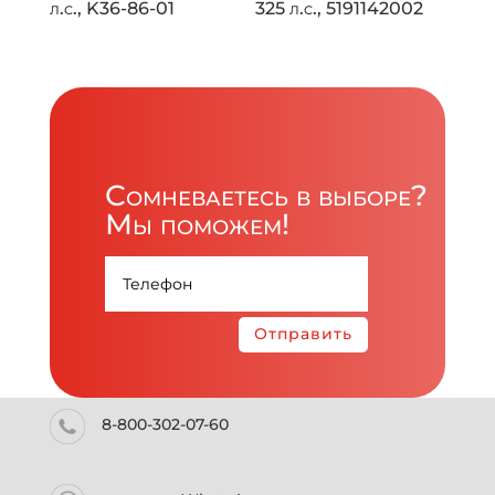
л.с., K36-86-01
325 л.с., 5191142002
Сомневаетесь в выборе?
Мы поможем!
Отправить
8-800-302-07-60