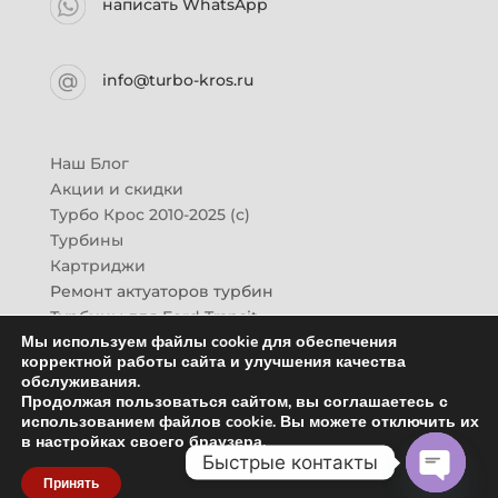
написать WhatsApp
info@turbo-kros.ru
Наш Блог
Акции и скидки
Турбо Крос 2010-2025 (с)
Турбины
Картриджи
Ремонт актуаторов турбин
Турбины для Ford Transit
Мы используем файлы cookie для обеспечения
Турбины для Mazda CX-7
корректной работы сайта и улучшения качества
Картридж для ГАЗон-Next
обслуживания.
Турбины HINO (Хино)
Продолжая пользоваться сайтом, вы соглашаетесь с
Купить новую турбину
использованием файлов cookie. Вы можете отключить их
в настройках своего браузера.
Контакты
Быстрые контакты
Оптовикам
Принять
Отзывы