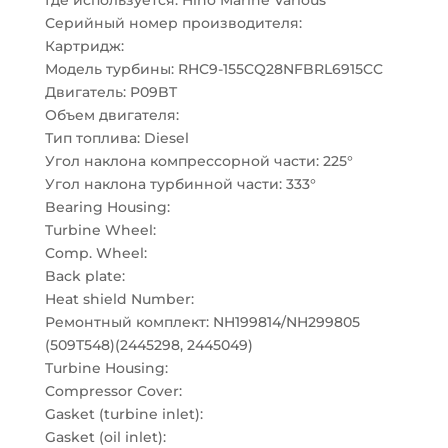
Где используется: Hino Marine Various
Серийный номер производителя:
Картридж:
Модель турбины: RHC9-155CQ28NFBRL6915CC
Двигатель: P09BT
Объем двигателя:
Тип топлива: Diesel
Угол наклона компрессорной части: 225°
Угол наклона турбинной части: 333°
Bearing Housing:
Turbine Wheel:
Comp. Wheel:
Back plate:
Heat shield Number:
Ремонтный комплект: NH199814/NH299805
(509T548)(2445298, 2445049)
Turbine Housing:
Compressor Cover:
Gasket (turbine inlet):
Gasket (oil inlet):