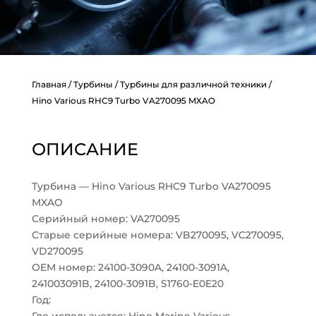
Главная
/
Турбины
/
Турбины для различной техники
/
Hino Various RHC9 Turbo VA270095 MXAO
ОПИСАНИЕ
Турбина — Hino Various RHC9 Turbo VA270095
MXAO
Серийный номер: VA270095
Старые серийные номера: VB270095, VC270095,
VD270095
OEM номер: 24100-3090A, 24100-3091A,
241003091B, 24100-3091B, S1760-E0E20
Год: