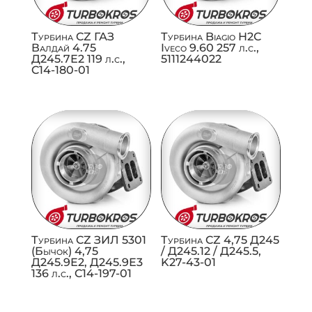
Турбина CZ ГАЗ
Турбина Biagio H2C
Валдай 4.75
Iveco 9.60 257 л.с.,
Д245.7Е2 119 л.с.,
5111244022
C14-180-01
Турбина CZ ЗИЛ 5301
Турбина CZ 4,75 Д245
(Бычок) 4,75
/ Д245.12 / Д245.5,
Д245.9Е2, Д245.9Е3
K27-43-01
136 л.с., C14-197-01