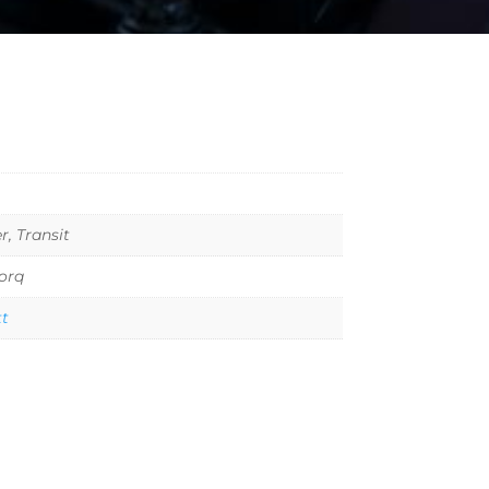
, Transit
orq
tt