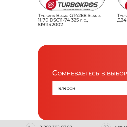
Турбина Biagio GT4288 Scania
Турб
11,70 DSC11-74 325 л.с.,
Д245
5191142002
Сомневаетесь в выбо
8-800-302-07-60
напи