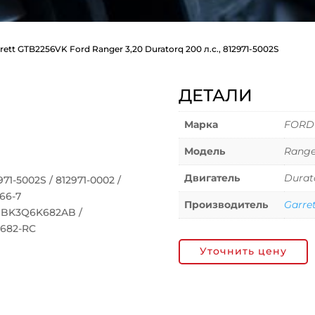
rett GTB2256VK Ford Ranger 3,20 Duratorq 200 л.с., 812971-5002S
ДЕТАЛИ
Марка
FORD
Модель
Ranger
Двигатель
Durat
1-5002S / 812971-0002 /
166-7
Производитель
Garre
/ BK3Q6K682AB /
K682-RC
Уточнить цену