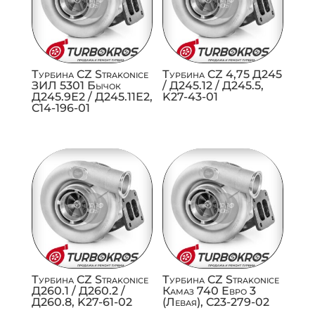
Турбина CZ Strakonice
Турбина CZ 4,75 Д245
ЗИЛ 5301 Бычок
/ Д245.12 / Д245.5,
Д245.9Е2 / Д245.11Е2,
K27-43-01
C14-196-01
Турбина CZ Strakonice
Турбина CZ Strakonice
Д260.1 / Д260.2 /
Камаз 740 Евро 3
Д260.8, K27-61-02
(Левая), C23-279-02