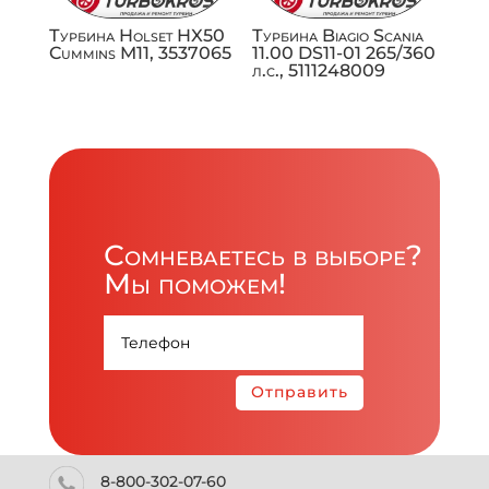
Турбина Holset HX50
Турбина Biagio Scania
Cummins M11, 3537065
11.00 DS11-01 265/360
л.с., 5111248009
Сомневаетесь в выборе?
Мы поможем!
Отправить
8-800-302-07-60