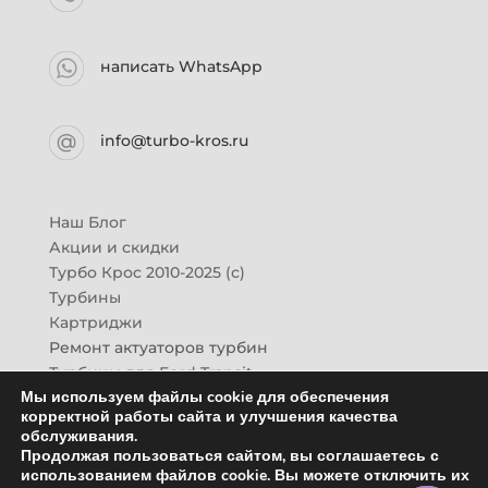
написать WhatsApp
info@turbo-kros.ru
Наш Блог
Акции и скидки
Турбо Крос 2010-2025 (с)
Турбины
Картриджи
Ремонт актуаторов турбин
Турбины для Ford Transit
Мы используем файлы cookie для обеспечения
Турбины для Mazda CX-7
корректной работы сайта и улучшения качества
Картридж для ГАЗон-Next
обслуживания.
Турбины HINO (Хино)
Продолжая пользоваться сайтом, вы соглашаетесь с
Купить новую турбину
использованием файлов cookie. Вы можете отключить их