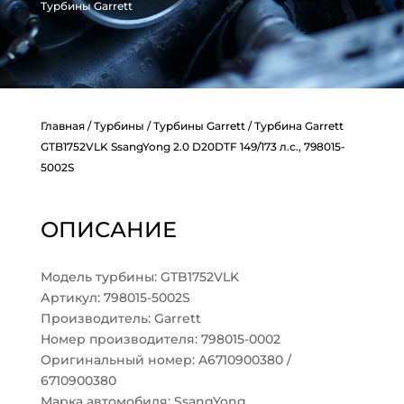
Турбины Garrett
Главная
/
Турбины
/
Турбины Garrett
/ Турбина Garrett
GTB1752VLK SsangYong 2.0 D20DTF 149/173 л.с., 798015-
5002S
ОПИСАНИЕ
Модель турбины: GTB1752VLK
Артикул: 798015-5002S
Производитель: Garrett
Номер производителя: 798015-0002
Оригинальный номер: A6710900380 /
6710900380
Марка автомобиля: SsangYong