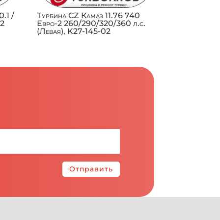
.1 /
Турбина CZ Камаз 11.76 740
02
Евро-2 260/290/320/360 л.с.
(Левая), K27-145-02
Отправить