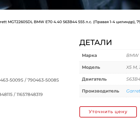
rett MGT2260SDL BMW E70 4.40 S63B44 555 л.с. (Правая 1-4 цилиндр), 7
ДЕТАЛИ
Марка
BMW
Модель
X5 M,
Двигатель
S63B
463-5009S / 790463-5008S
Производитель
Garre
8115 / 11657848319
Уточнить цену