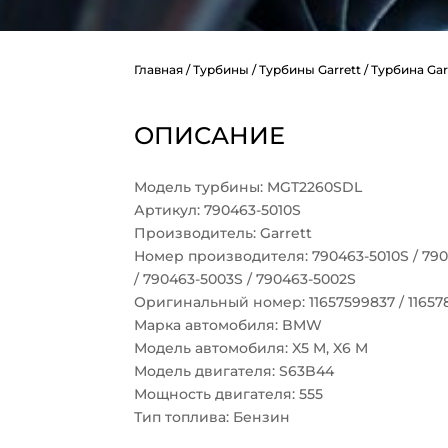
Главная
/
Турбины
/
Турбины Garrett
/ Турбина Gar
ОПИСАНИЕ
Модель турбины: MGT2260SDL
Артикул: 790463-5010S
Производитель: Garrett
Номер производителя: 790463-5010S / 790
/ 790463-5003S / 790463-5002S
Оригинальный номер: 11657599837 / 1165784
Марка автомобиля: BMW
Модель автомобиля: X5 M, X6 M
Модель двигателя: S63B44
Мощность двигателя: 555
Тип топлива: Бензин