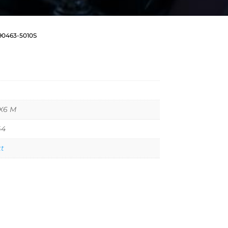
90463-5010S
 X6 M
44
tt