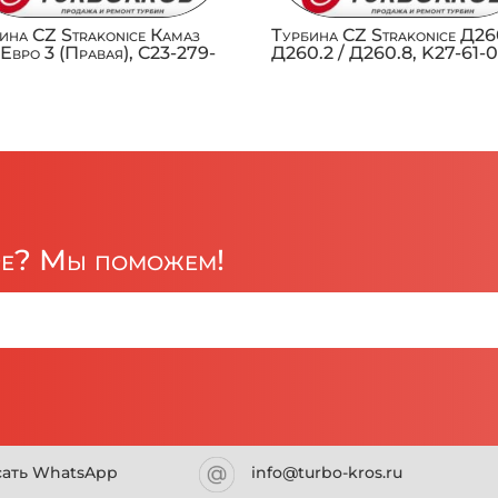
ина CZ Strakonice Камаз
Турбина CZ Strakonice Д260
Евро 3 (Правая), C23-279-
Д260.2 / Д260.8, K27-61-
ре? Мы поможем!
сать WhatsApp
info@turbo-kros.ru