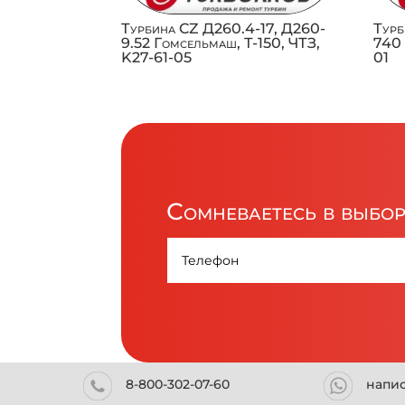
Турбина CZ Д260.4-17, Д260-
Турб
9.52 Гомсельмаш, Т-150, ЧТЗ,
740 
K27-61-05
01
Сомневаетесь в выбо
8-800-302-07-60
напи