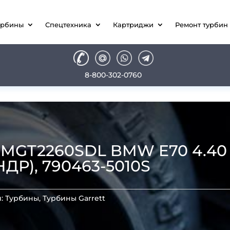
урбины
Спецтехника
Картриджи
Ремонт турбин
8-800-302-0760
GT2260SDL BMW E70 4.40 S
ДР), 790463-5010S
и:
Турбины
,
Турбины Garrett