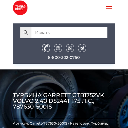
8-800-302-0760
ТУРБИНА GARRETT GTB1752VK
VOLVO 2,40 D5244T 175 Л.С.,
787630-5001S
Артикул:
Garrett-787630-5001S
Категории:
Турбины
,