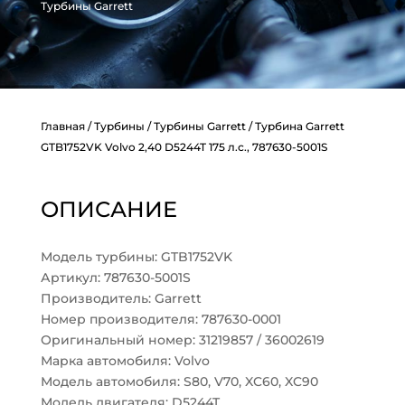
Турбины Garrett
Главная
/
Турбины
/
Турбины Garrett
/ Турбина Garrett
GTB1752VK Volvo 2,40 D5244T 175 л.с., 787630-5001S
ОПИСАНИЕ
Модель турбины: GTB1752VK
Артикул: 787630-5001S
Производитель: Garrett
Номер производителя: 787630-0001
Оригинальный номер: 31219857 / 36002619
Марка автомобиля: Volvo
Модель автомобиля: S80, V70, XC60, XC90
Модель двигателя: D5244T