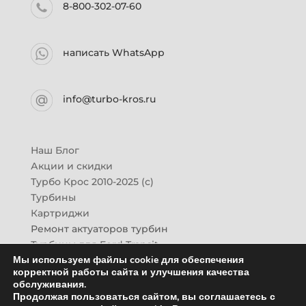
8-800-302-07-60
написать WhatsApp
info@turbo-kros.ru
Наш Блог
Акции и скидки
Турбо Крос 2010-2025 (с)
Турбины
Картриджи
Ремонт актуаторов турбин
Турбины для Ford Transit
Мы используем файлы cookie для обеспечения
Турбины для Mazda CX-7
корректной работы сайта и улучшения качества
Картридж для ГАЗон-Next
обслуживания.
Турбины HINO (Хино)
Продолжая пользоваться сайтом, вы соглашаетесь с