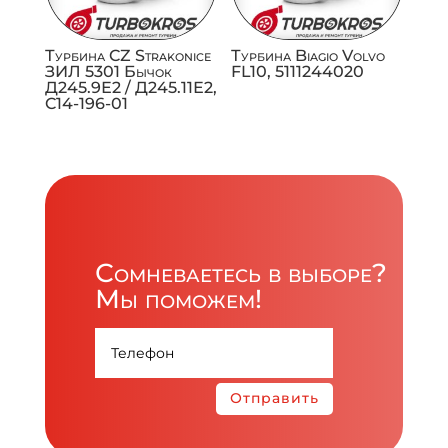
Турбина CZ Strakonice
Турбина Biagio Volvo
ЗИЛ 5301 Бычок
FL10, 5111244020
Д245.9Е2 / Д245.11Е2,
C14-196-01
Сомневаетесь в выборе?
Мы поможем!
Отправить