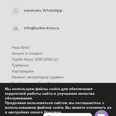
написать WhatsApp
info@turbo-kros.ru
Наш Блог
Акции и скидки
Турбо Крос 2010-2025 (с)
Турбины
Картриджи
Ремонт актуаторов турбин
Турбины для Ford Transit
Мы используем файлы cookie для обеспечения
Турбины для Mazda CX-7
корректной работы сайта и улучшения качества
Картридж для ГАЗон-Next
обслуживания.
Турбины HINO (Хино)
Продолжая пользоваться сайтом, вы соглашаетесь с
Купить новую турбину
использованием файлов cookie. Вы можете отключить их
в настройках своего браузера.
Контакты