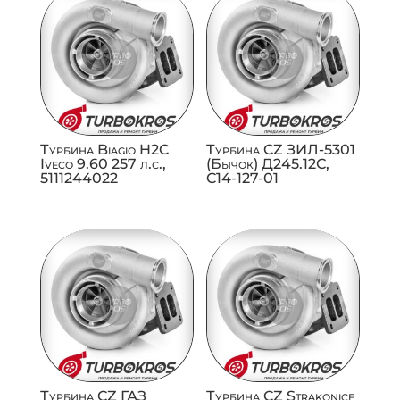
Турбина Biagio H2C
Турбина CZ ЗИЛ-5301
Iveco 9.60 257 л.с.,
(Бычок) Д245.12С,
5111244022
C14-127-01
Турбина CZ ГАЗ
Турбина CZ Strakonice