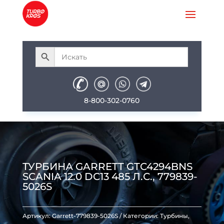
8-800-302-0760
ТУРБИНА GARRETT GTC4294BNS
SCANIA 12.0 DC13 485 Л.С., 779839-
5026S
Артикул:
Garrett-779839-5026S
Категории:
Турбины
,